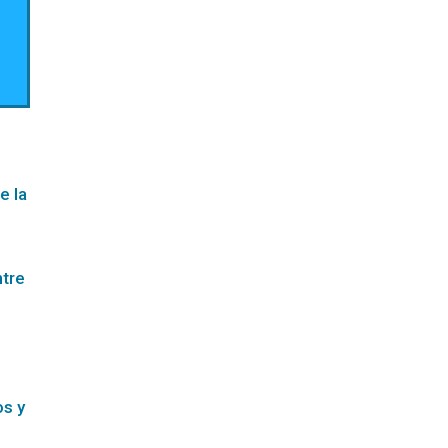
e la
ntre
os y