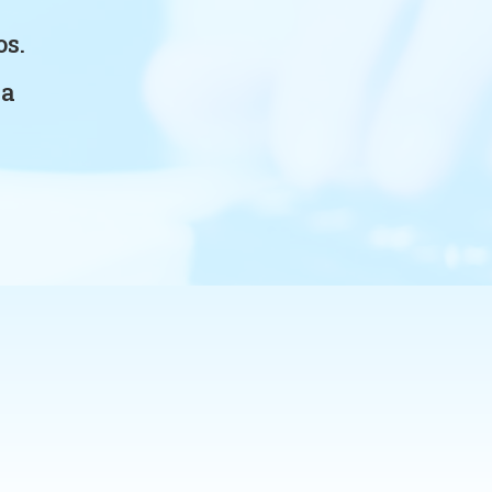
os.
ia