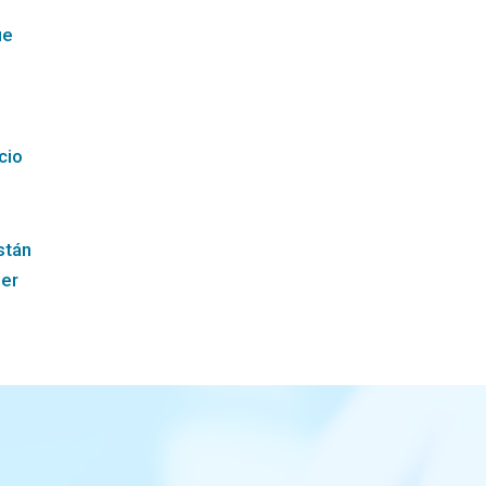
ue
cio
stán
ier