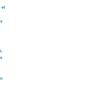
 el
os
s,
s.
ón