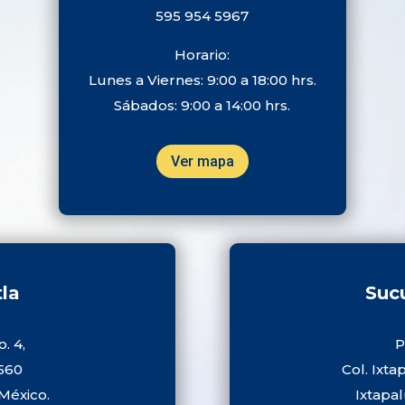
595 954 5967
Horario:
Lunes a Viernes: 9:00 a 18:00 hrs.
Sábados: 9:00 a 14:00 hrs.
Ver mapa
tla
Sucu
. 4,
P
6560
Col. Ixta
México.
Ixtapa