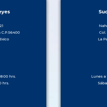
eyes
Suc
21
Naho
n C.P.56400
Col.
éxico
La P
8:00 hrs.
Lunes a 
0 hrs.
Sábad