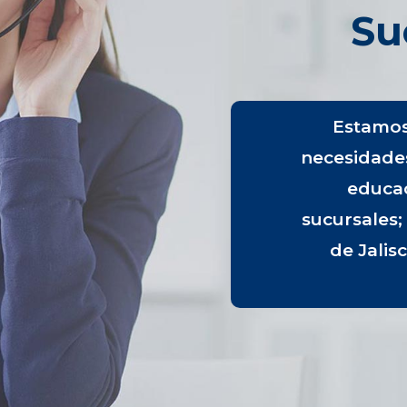
Su
Estamos 
necesidade
educac
sucursales; 
de Jalis