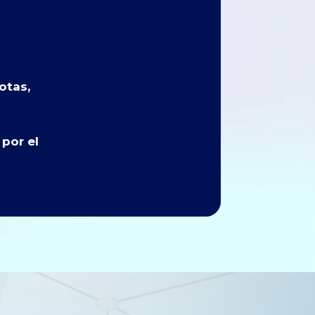
otas,
por el