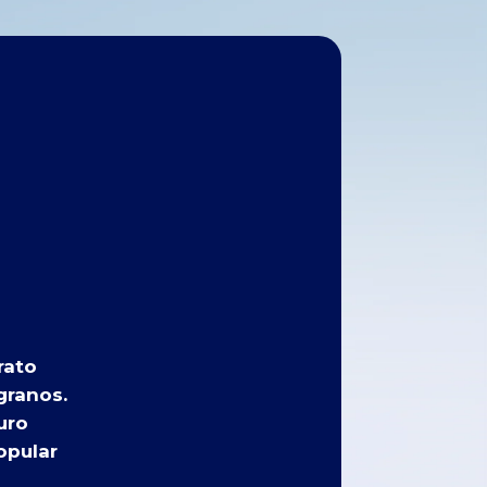
rato
granos.
uro
opular