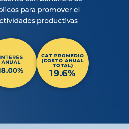
licos para promover el
actividades productivas
CAT PROMEDIO
INTERÉS
(COSTO ANUAL
ANUAL
TOTAL)
18.00%
19.6%