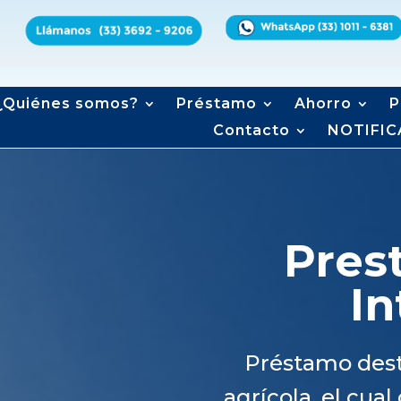
¿Quiénes somos?
Préstamo
Ahorro
P
Contacto
NOTIFIC
Pres
In
Préstamo dest
agrícola,
el cual