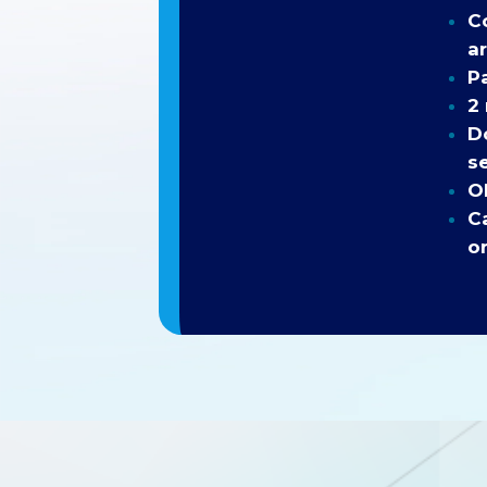
Co
ar
P
2 
D
s
O
C
o