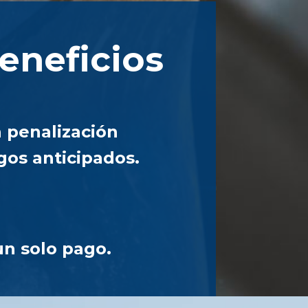
eneficios
n penalización
gos anticipados.
un solo pago.