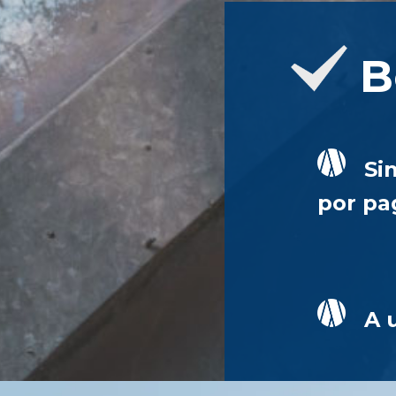
B
Si
por pa
A 