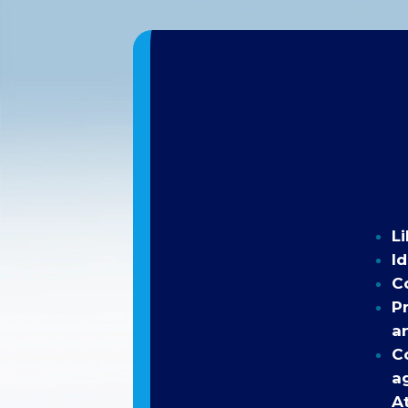
Li
Id
C
P
a
C
ag
A