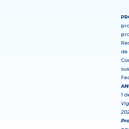
PR
pr
pro
Re
de 
Co
su
Fec
AN
1 d
Vig
202
Pr