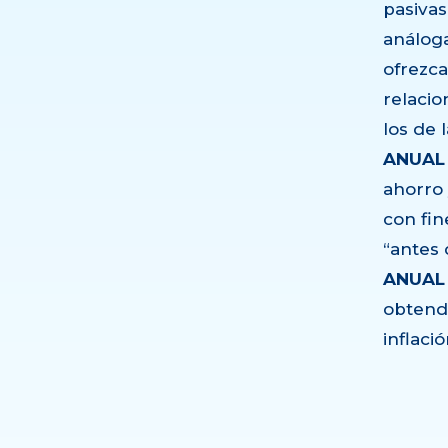
pasivas
análoga
ofrezca
relacio
los de 
ANUAL
ahorro 
con fin
“antes 
ANUAL
obtend
inflaci