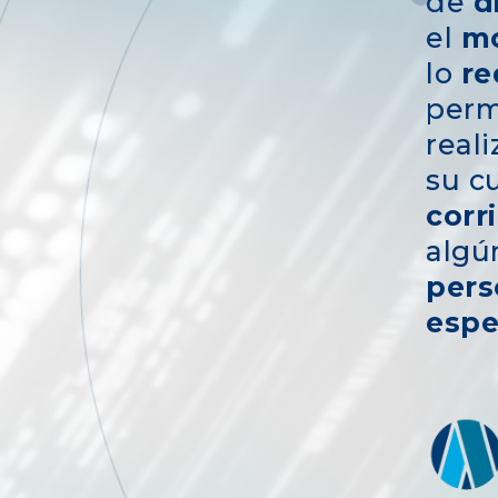
de
d
el
m
lo
re
perm
real
su c
corr
alg
pers
espe