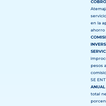
COBRO
Atemaj
servici
en la a
ahorro 
COMIS
INVERS
SERVIC
improc
pesos a
comisi
SE EN
ANUAL
total n
porcent