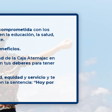
comprometida
con los
n la educación, la salud,
te.
eneficios
.
ad
de la Caja Atemajac en
on tus
deberes
para tener
d
,
equidad
y
servicio
y te
n la sentencia:
“Hoy por