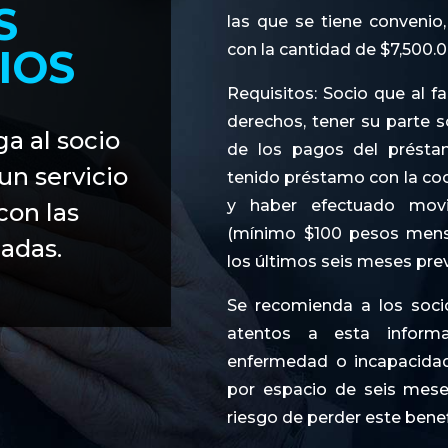
S
las que se tiene convenio,
con la cantidad de $7,500.
IOS
Requisitos: Socio que al f
derechos, tener su parte so
ga al socio
de los pagos del présta
 un servicio
tenido préstamo con la coo
y haber efectuado movi
con las
(mínimo $100 pesos mensu
zadas.
los últimos seis meses prev
Se recomienda a los socio
atentos a esta inform
enfermedad o incapacidad
por espacio de seis mese
riesgo de perder este benef