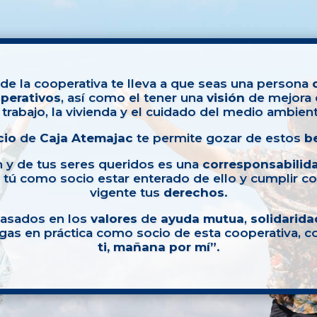
de la cooperativa te lleva a que seas una persona
perativos
, así como el tener una
visión
de mejora e
 trabajo, la vivienda y el cuidado del medio ambien
cio
de
Caja Atemajac
te permite gozar de estos
b
n y de tus seres queridos es una
corresponsabilid
tú como socio estar enterado de ello y cumplir c
vigente tus
derechos
.
basados en los
valores
de
ayuda mutua
,
solidarida
gas en práctica como socio de esta cooperativa, co
ti, mañana por mí”
.