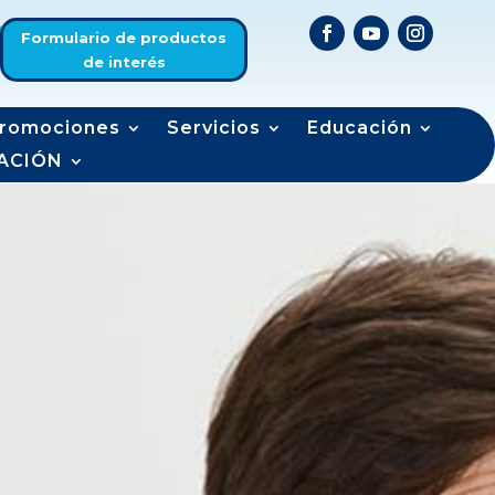
Formulario de productos
de interés
romociones
Servicios
Educación
ACIÓN