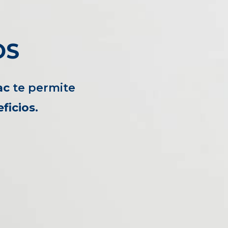
OS
ac
te
permite
ficios
.