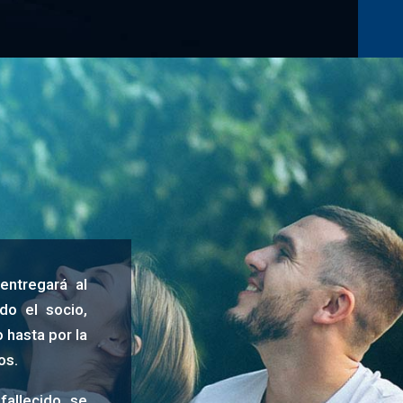
entregará al
do el socio,
o hasta por la
os.
fallecido se