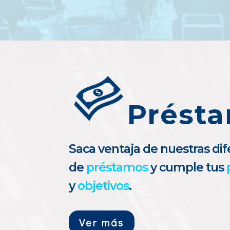
Prést
Saca ventaja de nuestras di
de
préstamos
y cumple tus
y
objetivos
.
Ver más