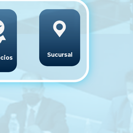
Sucursal
cios