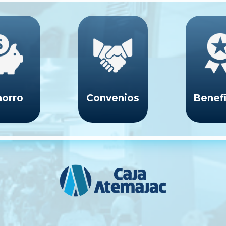
orro
Convenios
Benefi