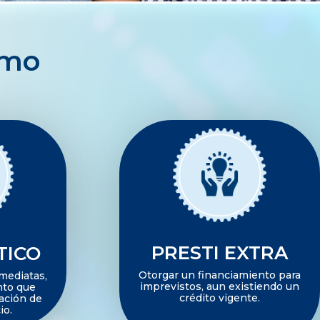
amo
PRESTI EXTRA
TICO
Otorgar un financiamiento para
mediatas,
imprevistos, aun existiendo un
nto que
crédito vigente.
zación de
io.