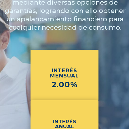
mediante diversas opciones de
garantías, logrando con ello obtener
un apalancamiento financiero para
cualquier necesidad de consumo.
INTERÉS
MENSUAL
2.00%
INTERÉS
ANUAL