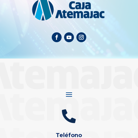

Teléfono