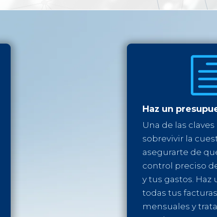
Haz un presupu
Una de las claves
sobrevivir la cues
asegurarte de qu
control preciso d
y tus gastos. Haz 
todas tus facturas
mensuales y trat