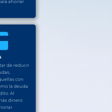
ara ahorrar

s
tar de reducir
udas,
uellas con
como la deuda
ito. Al
más dinero
horrar.