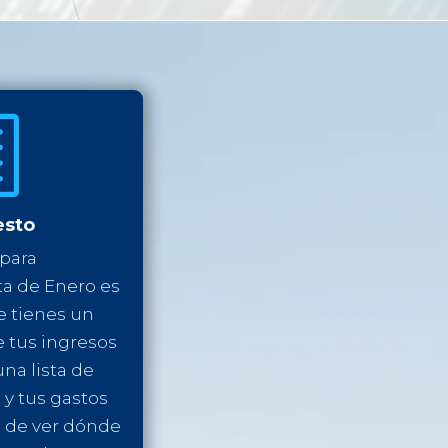
h
esto
 para
ta de Enero es
e tienes un
e tus ingresos
una lista de
 y tus gastos
a de ver dónde