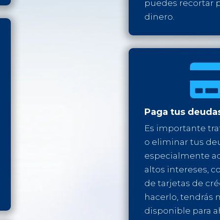
puedes recortar p
dinero.
Paga tus deuda
Es importante tra
o eliminar tus de
especialmente aq
altos intereses, 
de tarjetas de créd
hacerlo, tendrás 
disponible para a