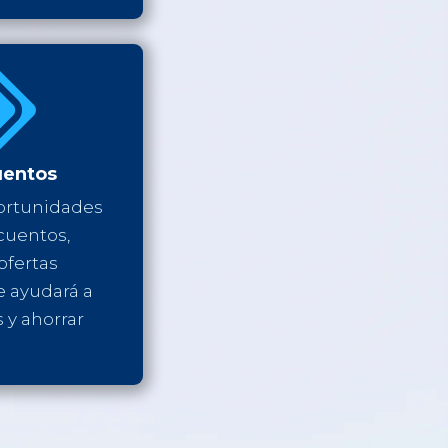

uentos
ortunidades
cuentos,
fertas
e ayudará a
 y ahorrar