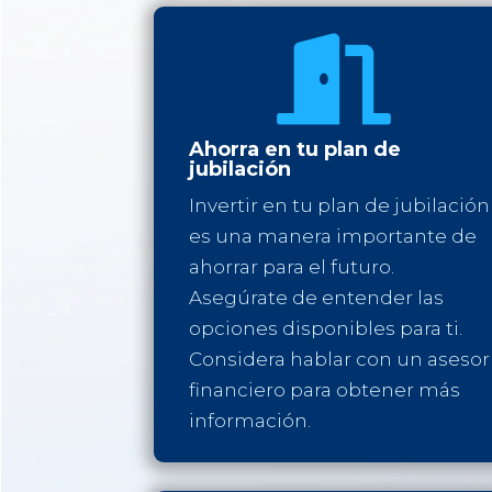

Ahorra en tu plan de
jubilación
Invertir en tu plan de jubilación
es una manera importante de
ahorrar para el futuro.
Asegúrate de entender las
opciones disponibles para ti.
Considera hablar con un asesor
financiero para obtener más
información.