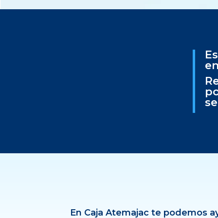
Es
en
Re
po
se
En Caja Atemajac te podemos ay