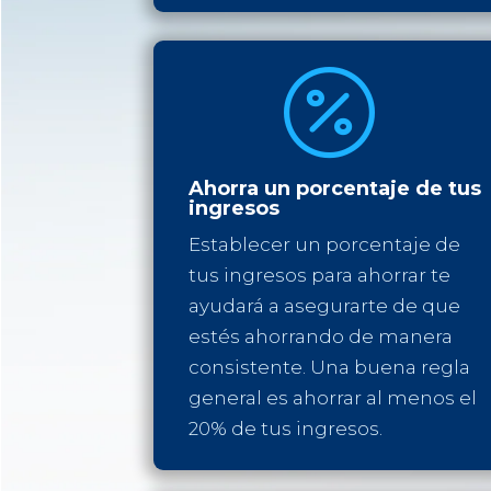

Ahorra un porcentaje de tus
ingresos
Establecer un porcentaje de
tus ingresos para ahorrar te
ayudará a asegurarte de que
estés ahorrando de manera
consistente. Una buena regla
general es ahorrar al menos el
20% de tus ingresos.