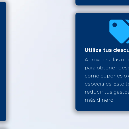
Utiliza tus desc
Aprovecha las op
para obtener des
como cupones o o
especiales. Esto t
reducir tus gastos
más dinero.